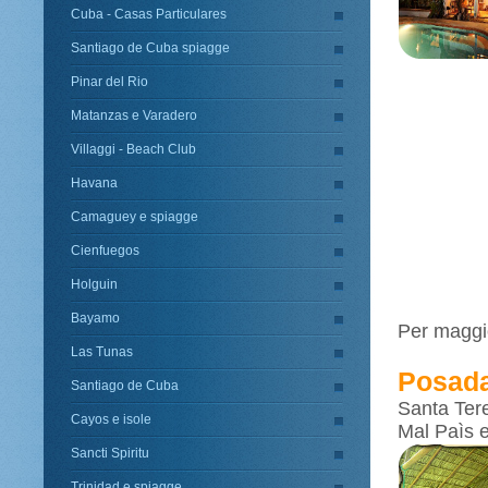
Cuba - Casas Particulares
Santiago de Cuba spiagge
Pinar del Rio
Matanzas e Varadero
Villaggi - Beach Club
Havana
Camaguey e spiagge
Cienfuegos
Holguin
Bayamo
Per maggio
Las Tunas
Posada
Santiago de Cuba
Santa Ter
Cayos e isole
Mal Paìs 
Sancti Spiritu
Trinidad e spiagge