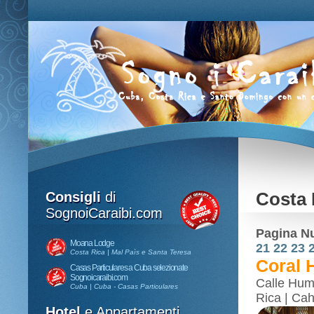
Consigli
di
Costa 
SognoiCaraibi.com
Pagina N
Moana Lodge
21
22
23
Costa Rica | Mal Paìs e Santa Teresa
Coral 
Casas Particulares a Cuba selezionate
Sognoicaraibi.com
Calle Hum
Cuba | Cuba - Casas Particulares
Rica | Cah
Hotel
e Appartamenti