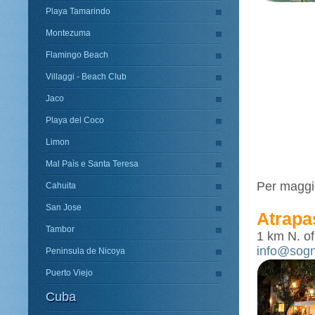
Playa Tamarindo
Montezuma
Flamingo Beach
Villaggi - Beach Club
Jaco
Playa del Coco
Limon
Mal Paìs e Santa Teresa
Per maggio
Cahuita
San Jose
Atrapa
Tambor
1 km N. of
info@sogn
Peninsula de Nicoya
Puerto Viejo
Cuba