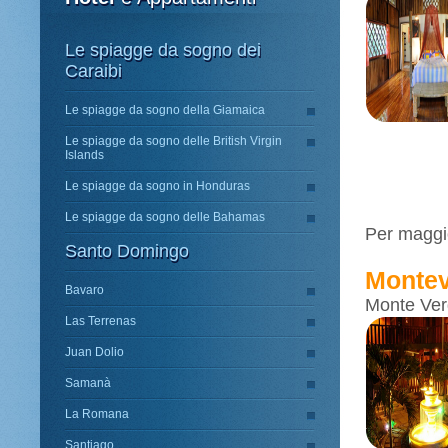
Le spiagge da sogno dei
Caraibi
Le spiagge da sogno della Giamaica
Le spiagge da sogno delle British Virgin
Islands
Le spiagge da sogno in Honduras
Le spiagge da sogno delle Bahamas
Per maggio
Santo Domingo
Montev
Bavaro
Monte Ver
Las Terrenas
Juan Dolio
Samanà
La Romana
Santiago