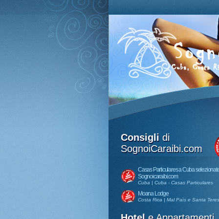
Consigli
di
SognoiCaraibi.com
Casas Particulares a Cuba selezionat
Sognoicaraibi.com
Cuba | Cuba - Casas Particulares
Moana Lodge
Costa Rica | Mal Paìs e Santa Tere
Hotel
e Appartamenti