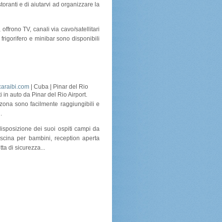
storanti e di aiutarvi ad organizzare la
 offrono TV, canali via cavo/satellitari
 frigorifero e minibar sono disponibili
araibi.com
| Cuba | Pinar del Rio
 in auto da Pinar del Rio Airport.
a zona sono facilmente raggiungibili e
.
isposizione dei suoi ospiti campi da
piscina per bambini, reception aperta
ta di sicurezza...