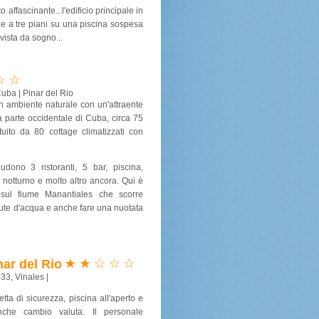
 affascinante...l'edificio principale in
ge a tre piani su una piscina sospesa
 vista da sogno...
Cuba | Pinar del Rio
un ambiente naturale con un'attraente
la parte occidentale di Cuba, circa 75
uito da 80 cottage climatizzati con
ludono 3 ristoranti, 5 bar, piscina,
 notturno e molto altro ancora. Qui è
e sul fiume Manantiales che scorre
adute d'acqua e anche fare una nuotata
ar del Rio
33, Vinales |
etta di sicurezza, piscina all'aperto e
che cambio valuta. Il personale