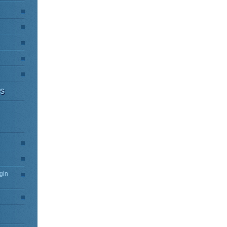
es
gin