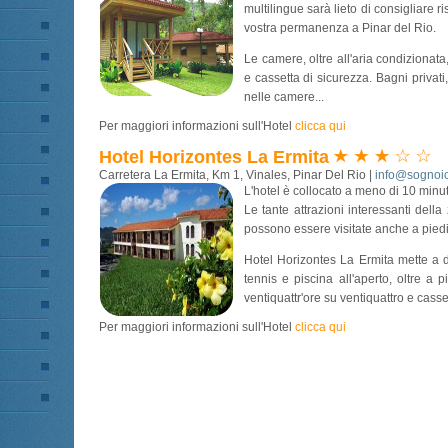
multilingue sarà lieto di consigliare ri
vostra permanenza a Pinar del Rio.
Le camere, oltre all'aria condizionata,
e cassetta di sicurezza. Bagni privati,
nelle camere...
Per maggiori informazioni sull'Hotel
clicca qui
Hotel Horizontes La Ermita
Carretera La Ermita, Km 1, Vinales, Pinar Del Rio |
info@sognoic
L'hotel è collocato a meno di 10 minuti
Le tante attrazioni interessanti dell
possono essere visitate anche a piedi
Hotel Horizontes La Ermita mette a d
tennis e piscina all'aperto, oltre a 
ventiquattr'ore su ventiquattro e casset
Per maggiori informazioni sull'Hotel
clicca qui