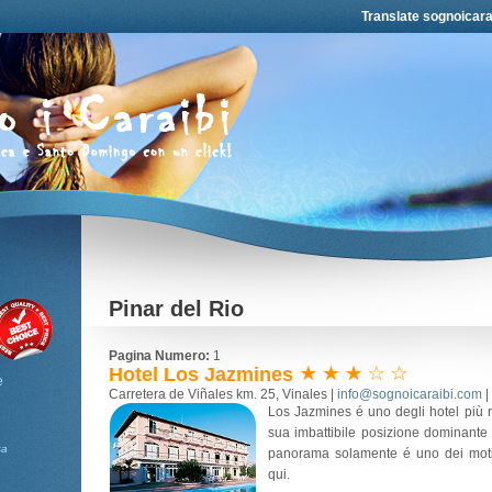
Translate sognoicara
Pinar del Rio
Pagina Numero:
1
Hotel Los Jazmines
e
Carretera de Viñales km. 25, Vinales |
info@sognoicaraibi.com
|
Los Jazmines é uno degli hotel più r
sua imbattibile posizione dominante su
sa
panorama solamente é uno dei motiv
qui.