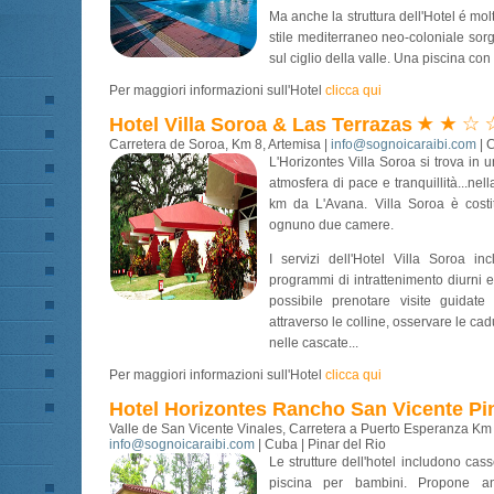
Ma anche la struttura dell'Hotel é molto
stile mediterraneo neo-coloniale sor
sul ciglio della valle. Una piscina con
Per maggiori informazioni sull'Hotel
clicca qui
Hotel Villa Soroa & Las Terrazas
Carretera de Soroa, Km 8, Artemisa |
info@sognoicaraibi.com
| 
L'Horizontes Villa Soroa si trova in 
atmosfera di pace e tranquillità...nel
km da L'Avana. Villa Soroa è costit
ognuno due camere.
I servizi dell'Hotel Villa Soroa inc
programmi di intrattenimento diurni e
possibile prenotare visite guidat
attraverso le colline, osservare le c
nelle cascate...
Per maggiori informazioni sull'Hotel
clicca qui
Hotel Horizontes Rancho San Vicente Pin
Valle de San Vicente Vinales, Carretera a Puerto Esperanza Km 
info@sognoicaraibi.com
| Cuba | Pinar del Rio
Le strutture dell'hotel includono cass
piscina per bambini. Propone an