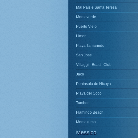
Mal Paìs e Santa Teresa
Monteverde
Puerto Viejo
Limon
Playa Tamarindo
San Jose
Villaggi - Beach Club
Jaco
Peninsula de Nicoya
Playa del Coco
Tambor
Flamingo Beach
Montezuma
Messico