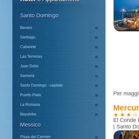
Santo Domingo
Bavaro
Santiago
Cabarete
Las Terrenas
Juan Dolio
Samanà
Santo Domingo - capitale
Per maggio
Puerto Plata
La Romana
Mercur
Bayahibe
El Conde 
Messico
| Santo D
Playa del Carmen