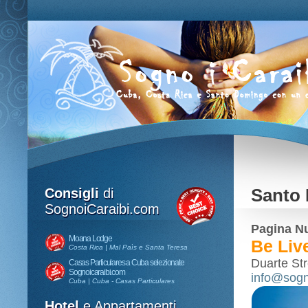
Consigli
di
Santo 
SognoiCaraibi.com
Pagina N
Moana Lodge
Be Li
Costa Rica | Mal Paìs e Santa Teresa
Duarte St
Casas Particulares a Cuba selezionate
Sognoicaraibi.com
info@sogn
Cuba | Cuba - Casas Particulares
Hotel
e Appartamenti