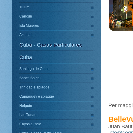
Tulum
Cancun
Isla Mujeres
Akumal
Cuba - Casas Particulares
Cuba
Santiago de Cuba
Sancti Spiritu
Trinidad e spiagge
Camaguey e spiagge
Per maggio
Holguin
Las Tunas
BelleV
Cayos e isole
Juan Bauti
info@sogn