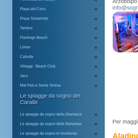
Arzobispo 
info@sogn
Playa del Coco
Playa Tamarindo
Tambor
Flamingo Beach
Limon
Cahuita
Villaggi - Beach Club
Jaco
Mal Paìs e Santa Teresa
Le spiagge da sogno dei
Caraibi
Le spiagge da sogno della Giamaica
Per maggio
Le spiagge da sogno delle Bahamas
Le spiagge da sogno in Honduras
Aladin