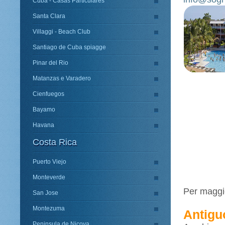
Cuba - Casas Particulares
Santa Clara
Villaggi - Beach Club
Santiago de Cuba spiagge
Pinar del Rio
Matanzas e Varadero
Cienfuegos
Bayamo
Havana
Costa Rica
Puerto Viejo
Monteverde
Per maggio
San Jose
Montezuma
Antigu
Peninsula de Nicoya