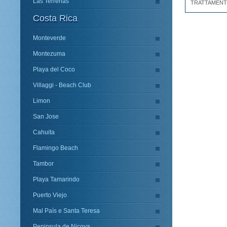
Las Terrenas
TRATTAMEN
Costa Rica
Monteverde
Montezuma
Playa del Coco
Villaggi - Beach Club
Limon
San Jose
Cahuita
Flamingo Beach
Tambor
Playa Tamarindo
Puerto Viejo
Mal Paìs e Santa Teresa
Peninsula de Nicoya