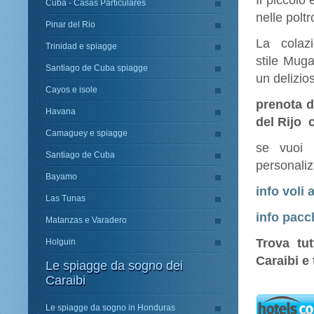
Il piccolo
Cuba - Casas Particulares
nelle polt
Pinar del Rio
La colaz
Trinidad e spiagge
stile Muga
Santiago de Cuba spiagge
un delizios
Cayos e isole
prenota
d
Havana
del Rijo 
Camaguey e spiagge
se vuoi 
Santiago de Cuba
personaliz
Bayamo
info voli
Las Tunas
info pacc
Matanzas e Varadero
Trova tu
Holguin
Caraibi e
Le spiagge da sogno dei
Caraibi
Le spiagge da sogno in Honduras