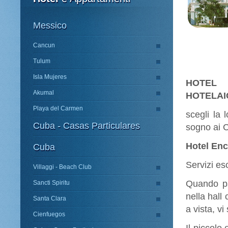
Messico
Cancun
Tulum
Isla Mujeres
HOTEL
Akumal
HOTELAI
Playa del Carmen
scegli la 
Cuba - Casas Particulares
sogno ai C
Hotel Enc
Cuba
Servizi es
Villaggi - Beach Club
Quando pas
Sancti Spiritu
nella hall 
Santa Clara
a vista, vi
Cienfuegos