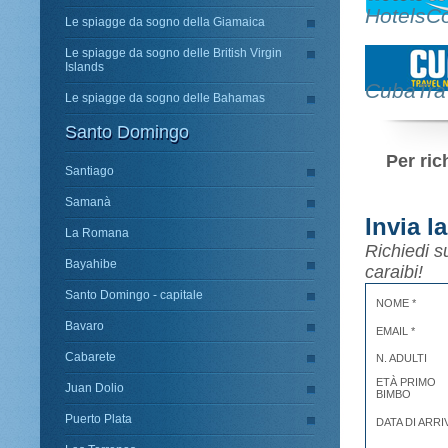
HotelsC
Le spiagge da sogno della Giamaica
Le spiagge da sogno delle British Virgin
Islands
CubaTra
Le spiagge da sogno delle Bahamas
Santo Domingo
Per ric
Santiago
Samanà
Invia l
La Romana
Richiedi s
Bayahibe
caraibi!
Santo Domingo - capitale
NOME *
Bavaro
EMAIL *
Cabarete
N. ADULTI
ETÀ PRIMO
Juan Dolio
BIMBO
Puerto Plata
DATA DI ARRI