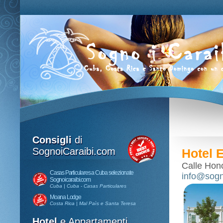
Consigli
di
SognoiCaraibi.com
Hotel 
Calle Hon
Casas Particulares a Cuba selezionate
info@sogn
Sognoicaraibi.com
Cuba | Cuba - Casas Particulares
Moana Lodge
Costa Rica | Mal Paìs e Santa Teresa
Hotel
e Appartamenti