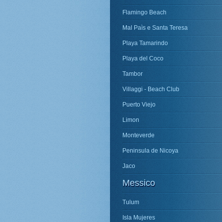
Flamingo Beach
Mal Paìs e Santa Teresa
Playa Tamarindo
Playa del Coco
Tambor
Villaggi - Beach Club
Puerto Viejo
Limon
Monteverde
Peninsula de Nicoya
Jaco
Messico
Tulum
Isla Mujeres