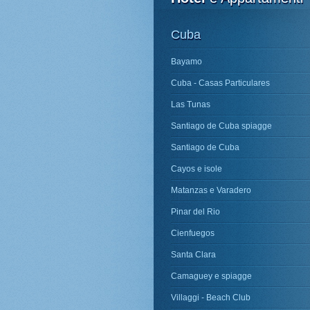
Cuba
Bayamo
Cuba - Casas Particulares
Las Tunas
Santiago de Cuba spiagge
Santiago de Cuba
Cayos e isole
Matanzas e Varadero
Pinar del Rio
Cienfuegos
Santa Clara
Camaguey e spiagge
Villaggi - Beach Club